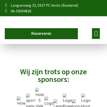
Langvenweg 33, 5927 PC Venlo (Boekend)
06-59094828
Reserveren
Wij zijn trots op onze
sponsors: