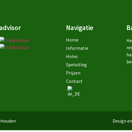
advisor
Navigatie
B
Home
He
re
Informatie
ha
Holes
be
Speluitleg
Prijzen
Contact
behouden
Design en