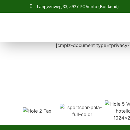
Langvenweg 33, 5927 PC Venlo (Boekend)
[cmplz-document type=”privacy-s