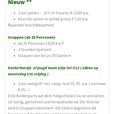
Nieuw **
2 uur spelen – 1e t/m 4 speler € 13,00 p.p.
5e en 6e speler in zelfde groep € 7,50 p.p.
Beperkte beschikbaarheid.
Gruppen (ab 25 Personen)
ab 25 Personen 14,50 € p.P.
2 Stunden Spielzeit
Gruppen von bis zu 70 Spielern
Kinderfeestje of jeugd team uitje tot O12 ( alleen op
woensdag t/m vrijdag )
2 uur voetgolf incl. ranja nu € 10, 95 p.p. ( normaal
€ 15,- )
Eine Kinderparty auf dem Fußgolfplatz zu veranstalten
ist lustig, gemütlich und herausfordernd. Die Strecke
wird in Gruppen absolviert. Die Eltern begleiten die